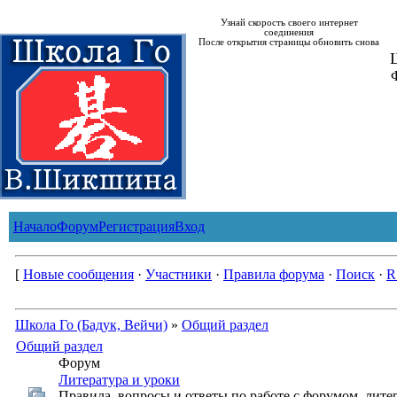
Узнай скорость своего интернет
соединения
После открытия страницы обновить снова
Ш
Начало
Форум
Регистрация
Вход
[
Новые сообщения
·
Участники
·
Правила форума
·
Поиск
·
R
Школа Го (Бадук, Вейчи)
»
Общий раздел
Общий раздел
Форум
Литература и уроки
Правила, вопросы и ответы по работе с форумом, лите