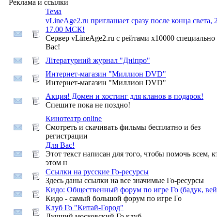
Реклама и ссылки
Тема
vLineAge2.ru приглашает сразу после конца света, 2
17.00 МСК!
Сервер vLineAge2.ru с рейтами х10000 специально
Вас!
Літературний журнал "Дніпро"
Интернет-магазин "Миллион DVD"
Интернет-магазин "Миллион DVD"
Акция! Домен и хостинг для кланов в подарок!
Спешите пока не поздно!
Кинотеатр online
Смотреть и скачивать фильмы бесплатно и без
регистрации
Для Вас!
Этот текст написан для того, чтобы помочь всем, к
этом н
Ccылки на русские Го-ресурсы
Здесь даны ссылки на все значимые Го-ресурсы
Кидо: Общественный форум по игре Го (бадук, вей
Кидо - самый большой форум по игре Го
Клуб Го "Китай-Город"
Лучший московский Го клуб