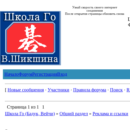
Узнай скорость своего интернет
соединения
После открытия страницы обновить снова
Ш
Начало
Форум
Регистрация
Вход
[
Новые сообщения
·
Участники
·
Правила форума
·
Поиск
·
R
Страница
1
из
1
1
Школа Го (Бадук, Вейчи)
»
Общий раздел
»
Реклама и ссылки