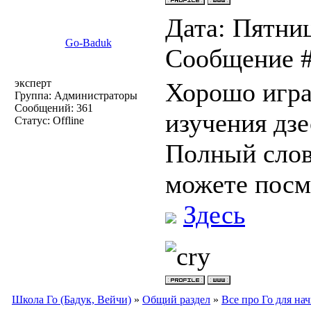
Дата: Пятниц
Go-Baduk
Сообщение 
эксперт
Хорошо игра
Группа: Администраторы
Сообщений:
361
изучения дзе
Статус:
Offline
Полный слов
можете посм
Здесь
Школа Го (Бадук, Вейчи)
»
Общий раздел
»
Все про Го для н