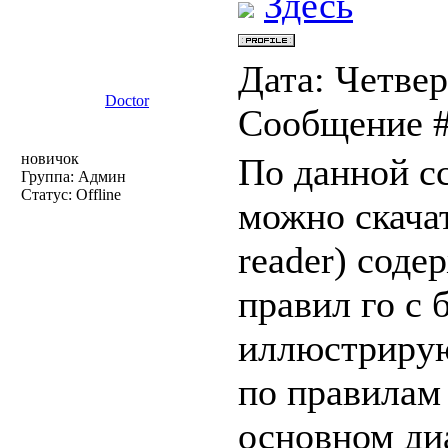
Здесь
Дата: Четвер
Doctor
Сообщение 
новичок
По данной с
Группа: Админ
Статус:
Offline
можно скачат
reader) сод
правил го с
иллюстрирую
по правилам 
основном ди