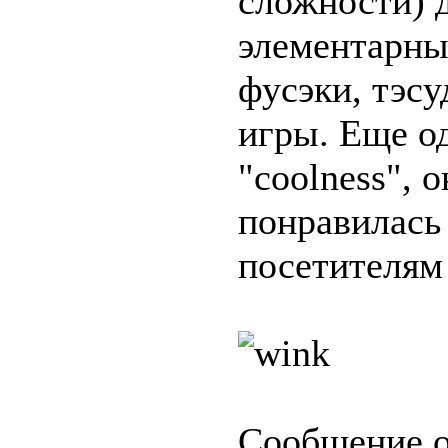
сложности) 
элементарные
фусэки, тэсу
игры. Еще о
"coolness", 
понравилась 
посетителям 
Сообщение 