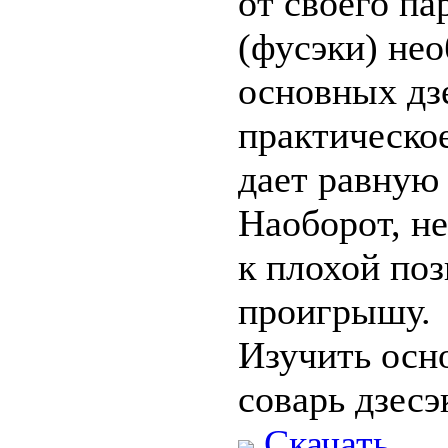
от своего па
(фусэки) не
основных дзе
практическо
дает равную
Наоборот, не
к плохой поз
проигрышу.
Изучить осн
соварь дзесэ
Скачать