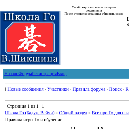
Узнай скорость своего интернет
соединения
После открытия страницы обновить снова
Ш
Начало
Форум
Регистрация
Вход
[
Новые сообщения
·
Участники
·
Правила форума
·
Поиск
·
R
Страница
1
из
1
1
Школа Го (Бадук, Вейчи)
»
Общий раздел
»
Все про Го для н
Правила игры Го и обучение