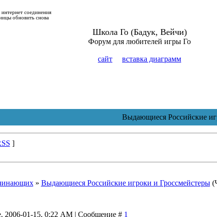
о интернет соединения
ницы обновить снова
Школа Го (Бадук, Вейчи)
Форум для любителей игры Го
сайт
вставка диаграмм
Выдающиеся Российские игро
RSS
]
ачинающих
»
Выдающиеся Российские игроки и Гроссмейстеры
(
, 2006-01-15, 0:22 AM | Сообщение #
1