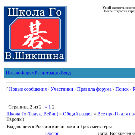
Узнай скорость своег
После открытия стра
Начало
Форум
Регистрация
Вход
[
Новые сообщения
·
Участники
·
Правила форума
·
Поиск
·
Страница
2
из
2
«
1
2
Школа Го (Бадук, Вейчи)
»
Общий раздел
»
Все про Го для н
Европы)
Выдающиеся Российские игроки и Гроссмейстеры
Doctor
Дата: Воскресенье