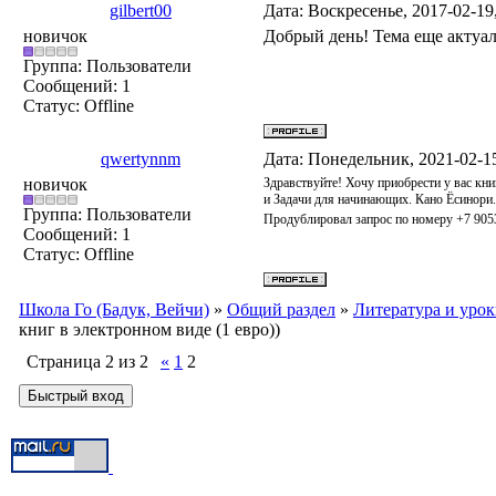
gilbert00
Дата: Воскресенье, 2017-02-1
новичок
Добрый день! Тема еще актуа
Группа: Пользователи
Сообщений:
1
Статус:
Offline
qwertynnm
Дата: Понедельник, 2021-02-1
новичок
Здравствуйте! Хочу приобрести у вас кни
и Задачи для начинающих. Кано Ёсинори.
Группа: Пользователи
Продублировал запрос по номеру +7 90
Сообщений:
1
Статус:
Offline
Школа Го (Бадук, Вейчи)
»
Общий раздел
»
Литература и уро
книг в электронном виде (1 евро))
Страница
2
из
2
«
1
2