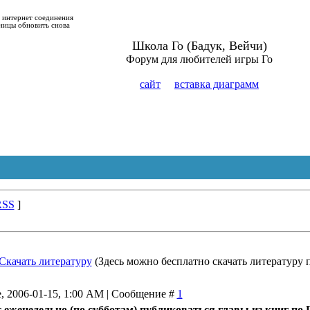
о интернет соединения
ницы обновить снова
Школа Го (Бадук, Вейчи)
Форум для любителей игры Го
сайт
вставка диаграмм
RSS
]
Скачать литературу
(Здесь можно бесплатно скачать литературу п
, 2006-01-15, 1:00 AM | Сообщение #
1
т еженедельно (по субботам) публиковаться главы из книг по 