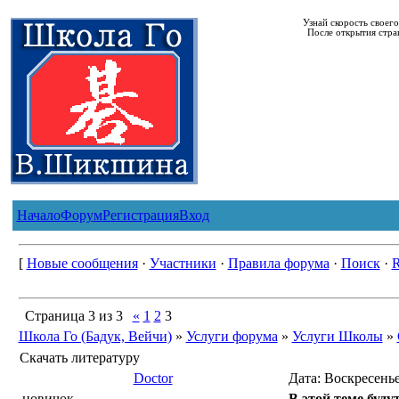
Узнай скорость своег
После открытия стра
Начало
Форум
Регистрация
Вход
[
Новые сообщения
·
Участники
·
Правила форума
·
Поиск
·
Страница
3
из
3
«
1
2
3
Школа Го (Бадук, Вейчи)
»
Услуги форума
»
Услуги Школы
»
Скачать литературу
Doctor
Дата: Воскресенье
новичок
В этой теме буду